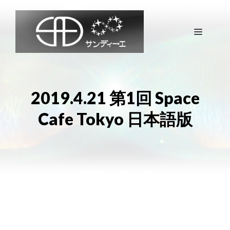
コ
ン
メ
テ
ン
ツ
ニ
へ
ス
ュ
2019.4.21 第1回 Space
キ
Cafe Tokyo 日本語版
ッ
ー
プ