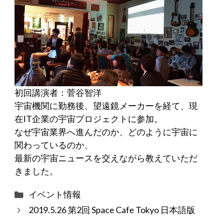
初回講演者：菅谷智洋
宇宙機関に勤務後、望遠鏡メーカーを経て、現
在IT企業の宇宙プロジェクトに参加。
なぜ宇宙業界へ進んだのか、どのように宇宙に
関わっているのか、
最新の宇宙ニュースを交えながら教えていただ
きました。
カ
イベント情報
テ
2019.5.26 第2回 Space Cafe Tokyo 日本語版