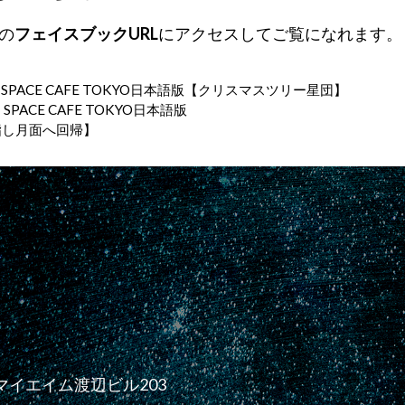
の
フェイスブックURL
にアクセスしてご覧になれます。
第9回 SPACE CAFE TOKYO日本語版【クリスマスツリー星団】
1回 SPACE CAFE TOKYO日本語版
目指し月面へ回帰】
20 マイエイム渡辺ビル203