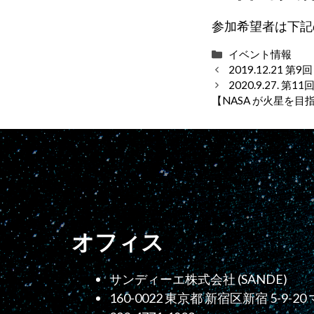
参加希望者は下記
カ
イベント情報
テ
2019.12.21 
ゴ
2020.9.27. 第1
リ
【NASA が火星を
ー
オフィス
サンディーエ株式会社 (SANDE)
160-0022 東京都 新宿区新宿 5-9-