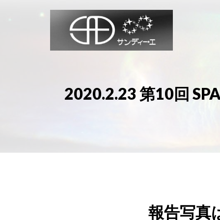
コ
ン
テ
ン
ツ
へ
ス
2020.2.23 第10
キ
ッ
プ
報告写真